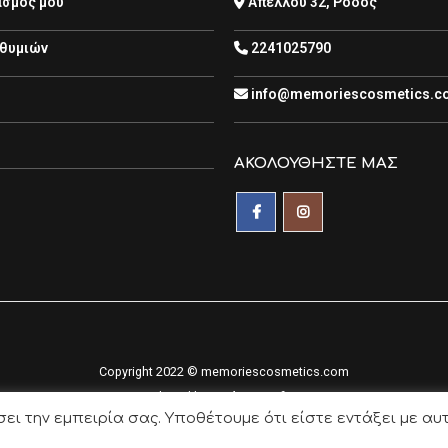
ασμός μου
Απελλού 32, Ρόδος
ιθυμιών
2241025790
info@memoriescosmetics.c
ΑΚΟΛΟΥΘΉΣΤΕ ΜΑΣ
Copyright 2022 © memoriescosmetics.com
Developed by
Codnext Software
σει την εμπειρία σας. Υποθέτουμε ότι είστε εντάξει με αυτ