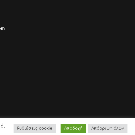
om
ό,
Ρυθμίσεις cookie
Αποδοχή
Απόρριψη όλων