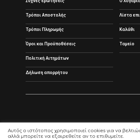
Συχνές ερωτήσεις
Ο λογαρι
Τρόποι Αποστολής
Λίστα επ
Τρόποι Πληρωμής
Καλάθι
Όροι και Προϋποθέσεις
Ταμείο
Πολιτική Αιτημάτων
Δήλωση απορρήτου
Αυτός ο ιστότοπος χρησιμοποιεί cookies για να βελτιώ
αλλά μπορείτε να εξαιρεθείτε αν το επιθυμείτε.