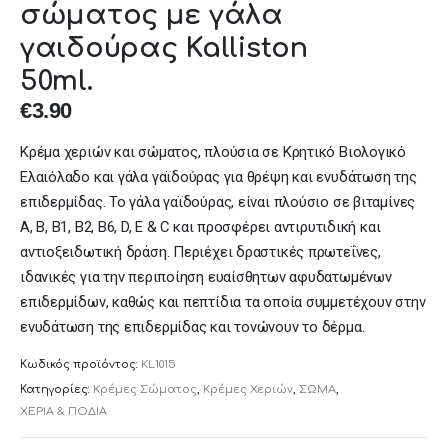
σώματος με γάλα
γαιδούρας Kalliston
50ml.
€
3.90
Κρέμα χεριών και σώματος, πλούσια σε Κρητικό Βιολογικό
Ελαιόλαδο και γάλα γαϊδούρας για θρέψη και ενυδάτωση της
επιδερμίδας. Το γάλα γαϊδούρας, είναι πλούσιο σε βιταμίνες
Α, Β, Β1, Β2, Β6, D, E & C και προσφέρει αντιρυτιδική και
αντιοξειδωτική δράση. Περιέχει δραστικές πρωτεΐνες,
ιδανικές για την περιποίηση ευαίσθητων αφυδατωμένων
επιδερμίδων, καθώς και πεπτίδια τα οποία συμμετέχουν στην
ενυδάτωση της επιδερμίδας και τονώνουν το δέρμα.
Κωδικός προϊόντος:
KL1015
Κατηγορίες:
Κρέμες Σώματος
,
Κρέμες Χεριών
,
ΣΩΜΑ
,
ΧΕΡΙΑ & ΠΟΔΙΑ