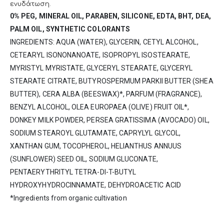
ενυδάτωση.
0% PEG, MINERAL OIL, PARABEN, SILICONE, EDTA, BHT, DEA,
PALM OIL, SYNTHETIC COLORANTS
INGREDIENTS: AQUA (WATER), GLYCERIN, CETYL ALCOHOL,
CETEARYL ISONONANOATE, ISOPROPYL ISOSTEARATE,
MYRISTYL MYRISTATE, GLYCERYL STEARATE, GLYCERYL
STEARATE CITRATE, BUTYROSPERMUM PARKII BUTTER (SHEA
BUTTER), CERA ALBA (BEESWAX)*, PARFUM (FRAGRANCE),
BENZYL ALCOHOL, OLEA EUROPAEA (OLIVE) FRUIT OIL*,
DONKEY MILK POWDER, PERSEA GRATISSIMA (AVOCADO) OIL,
SODIUM STEAROYL GLUTAMATE, CAPRYLYL GLYCOL,
XANTHAN GUM, TOCOPHEROL, HELIANTHUS ANNUUS
(SUNFLOWER) SEED OIL, SODIUM GLUCONATE,
PENTAERYTHRITYL TETRA-DI-T-BUTYL
HYDROXYHYDROCINNAMATE, DEHYDROACETIC ACID
*Ingredients from organic cultivation