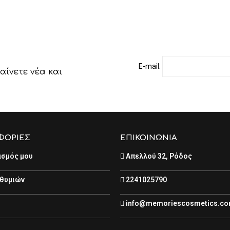
E-mail:
αίνετε νέα και
ΦΟΡΙΕΣ
ΕΠΙΚΟΙΝΩΝΙΑ
ασμός μου
Απελλού 32, Ρόδος
ιθυμιών
2241025790
info@memoriescosmetics.c